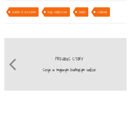
dziadek do orzechów
sesja świąteczna
święta
szklarnia
PREVIOUS STORY
Sesja w majowym kwitnącym sadzie